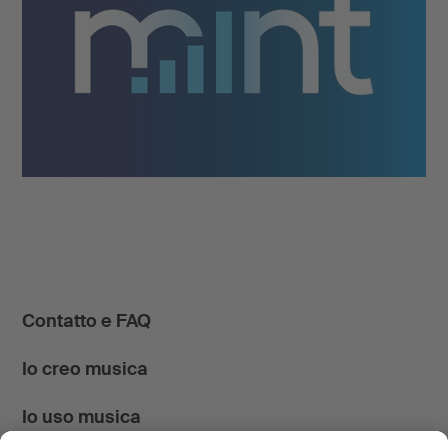
Contatto e FAQ
Io creo musica
Io uso musica