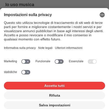
Io uso musica
News & Agenda
FONDATION SUISA ↗
Follow us
Facebook
Instagram
YouTube
LinkedIn
Blog
SUISAblog
© 2026 SUISA
Impressum
Disclaimer
Tutela dei dati
Impostazioni sulla privacy