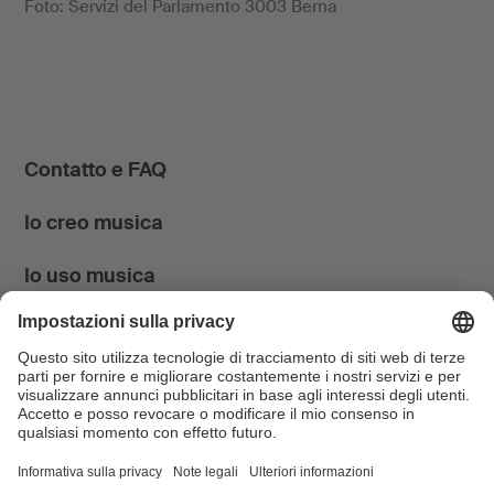
Foto: Servizi del Parlamento 3003 Berna
Contatto e FAQ
Io creo musica
Io uso musica
News & Agenda
FONDATION SUISA ↗
Follow us