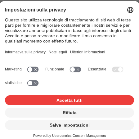
News & Agenda
FONDATION SUISA ↗
Follow us
Facebook
Instagram
YouTube
LinkedIn
Blog
SUISAblog
© 2026 SUISA
Impressum
Disclaimer
Tutela dei dati
Impostazioni sulla privacy