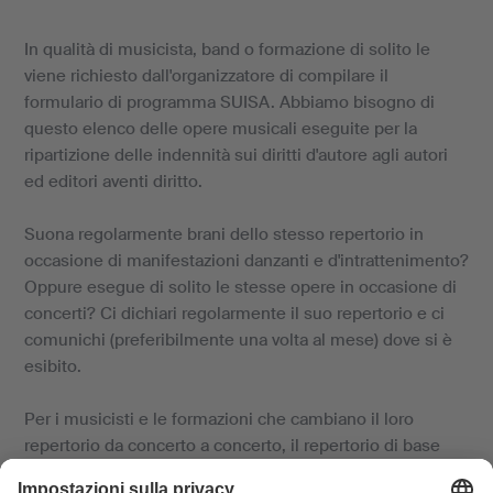
In qualità di musicista, band o formazione di solito le
viene richiesto dall'organizzatore di compilare il
formulario di programma SUISA. Abbiamo bisogno di
questo elenco delle opere musicali eseguite per la
ripartizione delle indennità sui diritti d'autore agli autori
ed editori aventi diritto.
Suona regolarmente brani dello stesso repertorio in
occasione di manifestazioni danzanti e d'intrattenimento?
Oppure esegue di solito le stesse opere in occasione di
concerti? Ci dichiari regolarmente il suo repertorio e ci
comunichi (preferibilmente una volta al mese) dove si è
esibito.
Per i musicisti e le formazioni che cambiano il loro
repertorio da concerto a concerto, il repertorio di base
non costituisce la soluzione ideale. In questo caso si