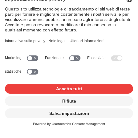
dovrà ogni volta inoltrare un nuovo programma. Troverà
qui i suddetti elenchi di programma:
Formulario del
programma «LIVE»
Se ci inoltra un repertorio di base, riceverà una tessera
SUISA. Quest'ultima certifica che l'organizzatore è
esonerato dall'occuparsi dell'elenco delle opere musicali
eseguite; tuttavia non lo è dall'obbligo di dichiarare le sue
manifestazioni alla SUISA e di versare la relativa
indennità a favore degli autori.
È interessato ad una tessera
SUISA? Ci invii la seguente
documentazione: