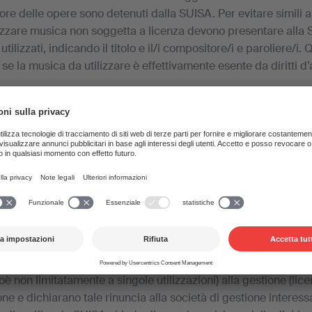
tore delle opere sono detenuti dalla SUISA. Per evitare simili abu
izzare musica non soggetta a licenza devono presentare alla S
 utilizzati, indicando il titolo e il/i compositore/i e paroliere/i.
se la musica da utilizzare è effettivamente esente da diritti d’
ne affini di Swissperform, che la SUISA amministra insieme ai di
 maggior parte delle tariffe, possono per legge essere amminis
 SUISA solo se si utilizzano supporti sonori o audiovisivi dispo
trazioni musicali pubblicizzate come non soggette a licenza c
 (per esempio online), sono considerate «disponibili in comme
ovete in ogni caso versare per queste registrazioni musicali i
 i diritti di protezione affini. Perché le registrazioni musicali 
commercio», devono soddisfare i seguenti requisiti:
 diritto di una registrazione (interpreti e produttori) rinunciano
è non limitatamente a singole utilizzazioni) alla gestione (li
one e dichiarano tale rinuncia alla società di gestione interes