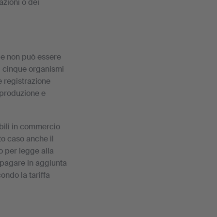
azioni o dei
i e non può essere
di cinque organismi
e registrazione
 produzione e
bili in commercio
o caso anche il
o per legge alla
e pagare in aggiunta
condo la tariffa