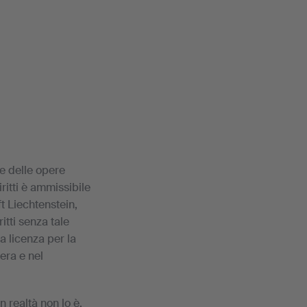
ne delle opere
ritti è ammissibile
ft Liechtenstein,
itti senza tale
a licenza per la
era e nel
 realtà non lo è,