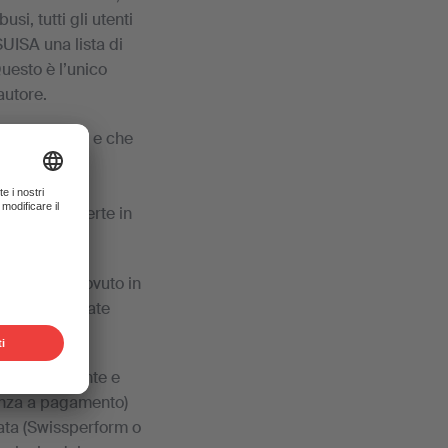
si, tutti gli utenti
UISA una lista di
 Questo è l’unico
autore.
ritti d'autore e che
trati da
nibili in
he sono offerte in
rcio».
l compenso dovuto in
siano considerate
 anticipatamente e
cenza a pagamento)
sata (Swissperform o