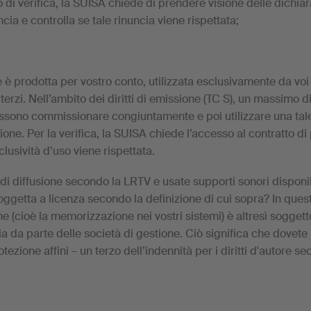
di verifica, la SUISA chiede di prendere visione delle dichiar
ncia e controlla se tale rinuncia viene rispettata;
e è prodotta per vostro conto, utilizzata esclusivamente da vo
terzi. Nell’ambito dei diritti di emissione (TC S), un massimo 
ossono commissionare congiuntamente e poi utilizzare una tal
ne. Per la verifica, la SUISA chiede l’accesso al contratto di
clusività d’uso viene rispettata.
di diffusione secondo la LRTV e usate supporti sonori disponi
getta a licenza secondo la definizione di cui sopra? In quest
one (cioè la memorizzazione nei vostri sistemi) è altresì soggett
a da parte delle società di gestione. Ciò significa che dovet
protezione affini – un terzo dell’indennità per i diritti d'autore se