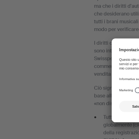
ma che i diritti d'au
che desiderano util
tutti i brani musicali
modo per verificare 
I diritti di protezio
sono integrati nella
Swissperform o dalla
commercio. Le regis
vendita al pubblico
Ciò significa che d
base alla tariffa per
«non disponibili in 
Tutti gli aventi
globalmente (cio
della registrazi