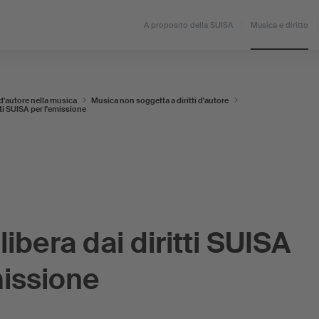
A proposito della SUISA
Musica e diritto
o d'autore nella musica
Musica non soggetta a diritti d'autore
ti SUISA per l'emissione
ibera dai diritti SUISA
missione