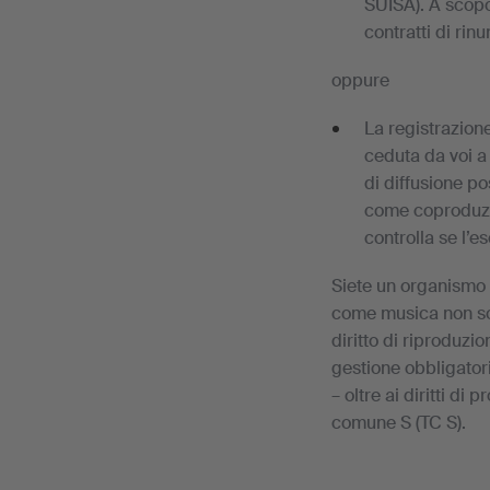
SUISA). A scopo 
contratti di rinu
oppure
La registrazion
ceduta da voi a 
di diffusione p
come coproduzio
controlla se l’es
Siete un organismo 
come musica non sog
diritto di riproduzi
gestione obbligatori
– oltre ai diritti di 
comune S (TC S).