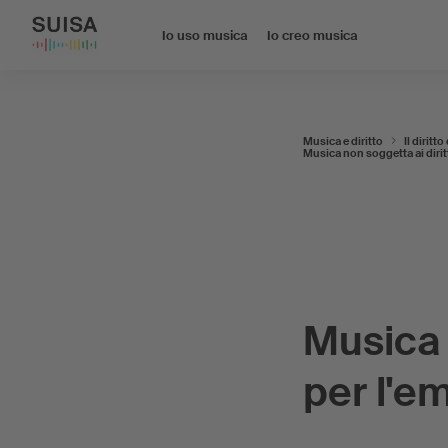
Io uso musica
Io creo musica
Musica e diritto
Il diritt
Musica non soggetta ai dirit
Musica l
per l'e