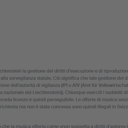
echtenstein la gestione dei diritti d’esecuzione e di riproduzio
alla sorveglianza statale. Ciò significa che tale gestione dei di
ione dell’autorità di vigilanza (IPI o AfV (Amt für Volkswirtscha
a nazionale del Liechtenstein)). Chiunque eserciti i suddetti dir
ceda licenze è quindi perseguibile. Le offerte di musica senz
richiesta ma non è stata concessa sono quindi illegali in Svizz
he la musica offerta come «non soggetta a diritti d'autore» in