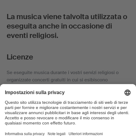
La musica viene talvolta utilizzata o
eseguita anche in occasione di
eventi religiosi.
Licenze
Se eseguite musica durante i vostri servizi religiosi o
organizzate concerti gratuiti in cui si esibiscono
esclusivamente associazioni o cori parrocchiali da soli, la
SUISA vi rilascia una licenza sulla base della
Tariffa
comune C
(TC C).
Contratti collettivi delle chiese
statali e delle chiese evangeliche