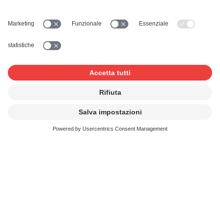
libere
Le due chiese statali e il VFG, l’Associazione delle chiese
evangeliche libere, hanno stipulato dei contratti collettivi
con la SUISA e hanno quindi già ottenuto la licenza per
queste utilizzazioni. Come membri di una di queste
comunità, non dovrete più ottenere una licenza.
Le altre comunità religiose possono trovare tutte le
informazioni su come ottenere una licenza e sui relativi
costi qui:
Documenti
Testo della tariffa: Tariffa comune C
Le chiese e altre comunità religiose