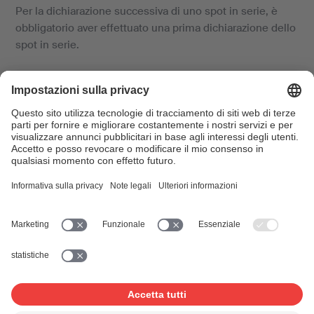
Per la dichiarazione successiva di uno spot in serie, è
obbligatorio aver effettuato una prima dichiarazione dello
spot in serie.
Gli spot in serie con durata complessiva diversa (per
esempio versione breve e lunga) devono essere
dichiarati separatamente (= moduli diversi)
per ogni
versione
.
Per gli
spot non in serie
si prega di continuare a utilizzare
il modulo
VN-A: Registrazione di musica su supporti
audiovisivi a carattere pubblicitario per l'emissione alla
TV, la proiezione nei cinema e/o l'utilizzo su Internet
.
Per maggiori informazioni:
advertising@suisa.ch
+41 21
614 32 28/30
Link questionari