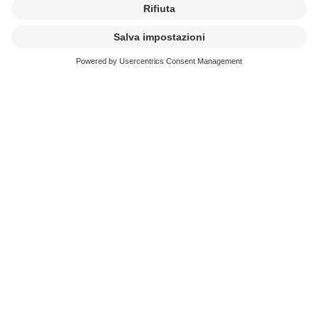
Questionario: Tariffa VN-A
Prima dichiarazione dello spot in serie
Questionario: Tariffa VN-A
Dichiarazione successiva dello spot in serie
Domande frequenti e risposte