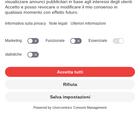
SUISA
Av. du Grammont 11 bis
1007 Lausanne
Cooperativa degli autori ed editori di musica
Contatti
E-mail:
suisa@suisa.ch
Tel.
+41 21 614 32 32