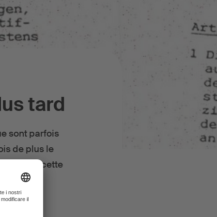
lus tard
e sont parfois
is de plus le
uvenu que cette
ngue durée.