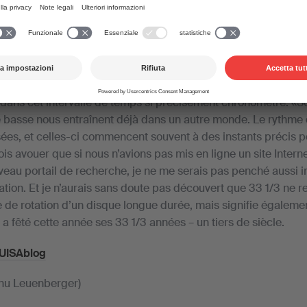
ute – c’est la vitesse à laquelle tourne un disque vinyle – mais
dans cet intervalle de temps si précisément chronométré. «S
 basse nous entraînent déjà dans un autre monde. Le rythme q
nsées, et celles-ci commencent souvent à des instants précis p
s avouer que si nous n’avions pas mis en ligne un site Interne
au portail de recherche, je ne me serais pas penché aussi 
dation. Et je n’aurais sans doute pas découvert que 33 1/3 ne 
e de rotation d’un disque longue durée, mais signifie égaleme
êté cette année ses 33 1/3 années – un tiers de siècle.
 SUISAblog
nu Leuenberger)