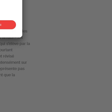
 il se passe des
o What» – les
ui s’élève par la
ourtant
t révisé
intensément sur
représente pas
nt que la