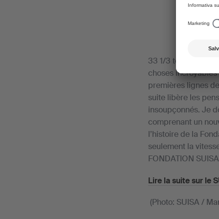
33 1/3 tours par min
choses incroyables 
premières lignes de
suite libère les pe
insoupçonnés. Je doi
comprenant un nouve
l’histoire de la Fon
seulement la vitess
FONDATION SUISA a f
Lire la suite sur le
(Photo: SUISA / Ma