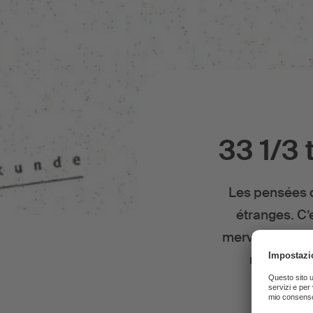
33 1/3 
Les pensées q
étranges. C’
merveilleux al
musique ét