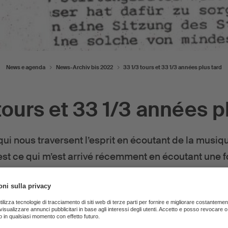
News e agenda
News-Archiv bis 2022
33 1/3 tours et 33 1/3 années plus tard
tours et 33 1/3 années p
ui nous traversent l’esprit en écoutant de la musiqu
est ce qui m’est arrivé récemment en écoutant une fo
bum «Kind of Blue» de Miles Davis. Et je me suis so
ait à l’origine sur vinyle, c’est-à-dire sur disque lo
Da
Urs Schnell
—
30. novembre 2022