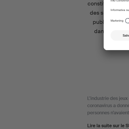
constitue souven
des succès pré
publiée sépar
dans ce type d
L’industrie des jeux
coronavirus a donn
personnes n’avaient
Lire la suite sur le