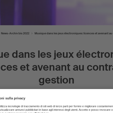
News-Archiv bis 2022
Musique dans les jeux électroniques: licences et avenant au
e dans les jeux électro
nces et avenant au contr
gestion
tronique silencieux? Tout simplement inimaginable