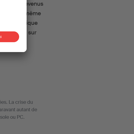
’ailleurs devenus
de-son est même
our la musique
 de gestion sur
ées. La crise du
aravant autant de
sole ou PC.