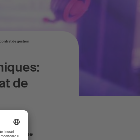
 contrat de gestion
niques:
at de
! La musique