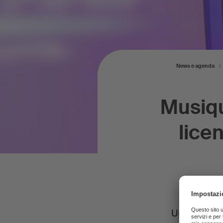
News e agenda
Musiqu
lice
Un jeu élec