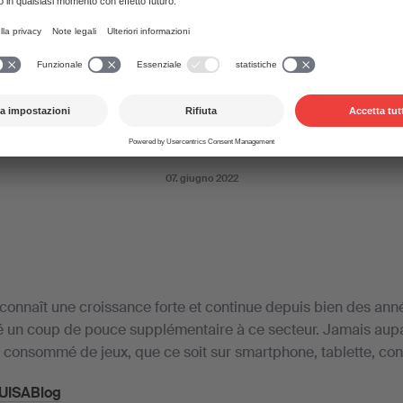
t un élément clé d’un jeu. De nombreux jeux sont d
cisément grâce à la musique, et souvent, une ban
ément. Comment procéder en matière de licence p
e jeux, et qu’en est-il du nouvel avenant au contrat
cette question?
07. giugno 2022
 connaît une croissance forte et continue depuis bien des ann
é un coup de pouce supplémentaire à ce secteur. Jamais aup
 consommé de jeux, que ce soit sur smartphone, tablette, con
 SUISABlog