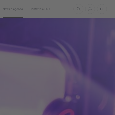
IT
News e agenda
Contatto e FAQ