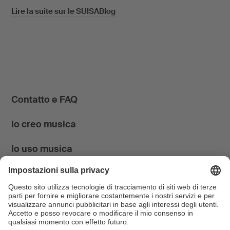
Lire la suite sur le SUISABlog
Contatto e FAQ
Io creo musica
Io uso musica
News & Agenda
FONDATION SUISA ↗