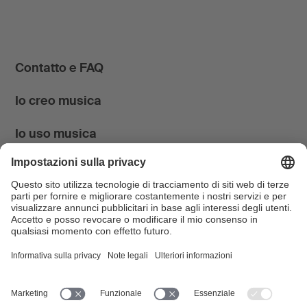
Contatto e FAQ
Io creo musica
Io uso musica
News & Agenda
FONDATION SUISA ↗
Follow us
Facebook
Instagram
YouTube
LinkedIn