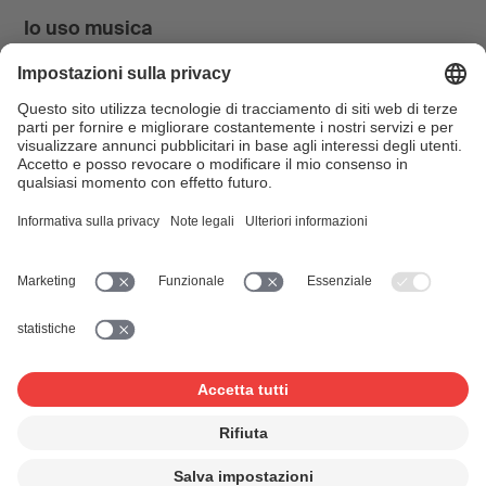
Io uso musica
News & Agenda
FONDATION SUISA ↗
Follow us
Facebook
Instagram
YouTube
LinkedIn
Blog
SUISAblog
© 2026 SUISA
Impressum
Disclaimer
Tutela dei dati
Impostazioni sulla privacy