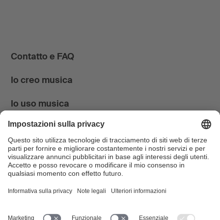
Contatto e FAQ
Io creo musica
Io uso musica
News & Agenda
FONDATION SUISA ↗
Follow us