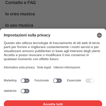
Contatto e FAQ
Io creo musica
Io uso musica
News & Agenda
FONDATION SUISA ↗
Follow us
Facebook
Instagram
YouTube
LinkedIn
Blog
SUISAblog