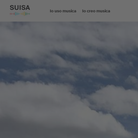
Io uso musica
Io creo musica