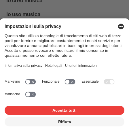
Io creo musica
Io uso musica
News & Agenda
FONDATION SUISA ↗
Follow us
Facebook
Instagram
YouTube
LinkedIn
Blog
SUISAblog
© 2026 SUISA