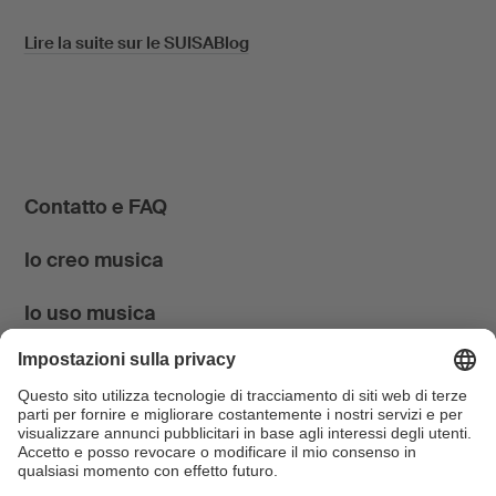
Lire la suite sur le SUISABlog
Contatto e FAQ
Io creo musica
Io uso musica
News & Agenda
FONDATION SUISA ↗