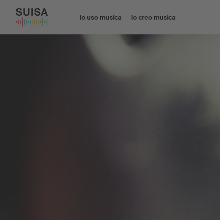
Io uso musica
Io creo musica