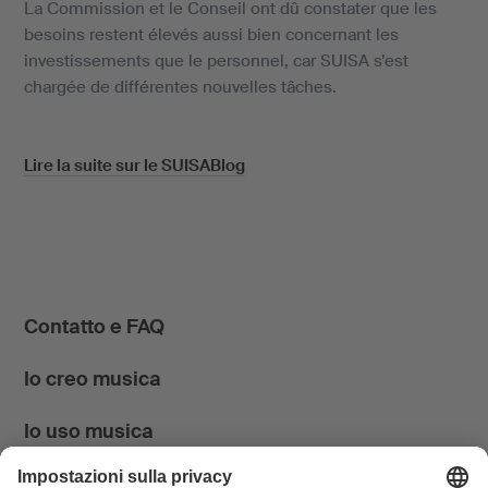
La Commission et le Conseil ont dû constater que les
besoins restent élevés aussi bien concernant les
investissements que le personnel, car SUISA s’est
chargée de différentes nouvelles tâches.
Lire la suite sur le SUISABlog
Contatto e FAQ
Io creo musica
Io uso musica
News & Agenda