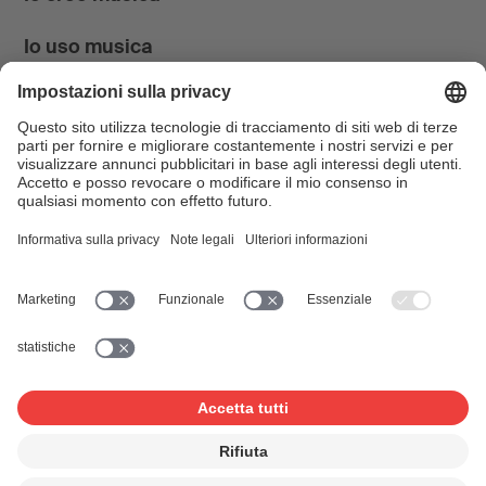
Io uso musica
News & Agenda
FONDATION SUISA ↗
Follow us
Facebook
Instagram
YouTube
LinkedIn
Blog
SUISAblog
© 2026 SUISA
Impressum
Disclaimer
Tutela dei dati