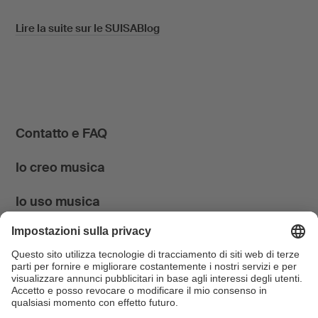
Lire la suite sur le SUISABlog
Contatto e FAQ
Io creo musica
Io uso musica
News & Agenda
FONDATION SUISA ↗