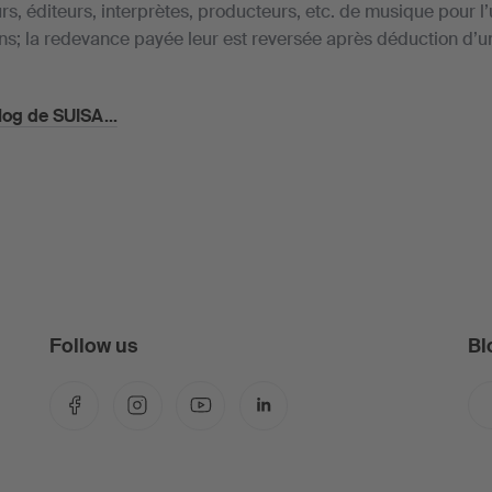
s, éditeurs, interprètes, producteurs, etc. de musique pour l’u
ns; la redevance payée leur est reversée après déduction d’
blog de SUISA...
Follow us
Bl
Facebook
Instagram
YouTube
LinkedIn