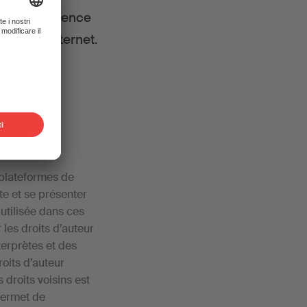
àrl, une licence
éos sur Internet.
s plateformes de
e et se présenter
utilisée dans ces
 les droits d’auteur
nterprètes et des
oits d’auteur
droits voisins est
permet de