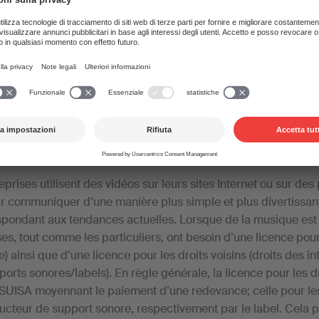
ises, en collaboration avec son partenaire Audion S
aire pour l’utilisation online de musique dans des vid
12. novembre 2019
eprises utilisent des vidéos sur leurs sites Internet ou sur de
 communiquer d’une manière plus simple et plus divertissant
spondant aux tendances actuelles. Lorsque de la musique est 
ses, tout comme les particuliers, ont besoin d’une licence pour
e) ainsi que d’une licence pour les droits voisins (droits des i
rts sonores/labels). En règle générale, la licence pour les dr
 SUISA moyennant le paiement d’une redevance; celle pour les 
ducteur de support sonore, respectivement par le label. Cela 