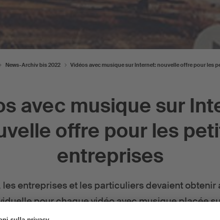
News-Archiv bis 2022
Vidéos avec musique sur Internet: nouvelle offre pour les p
s avec musique sur Int
velle offre pour les pet
entreprises
 les entreprises et les particuliers devaient obteni
viduelle pour chaque vidéo avec musique placée sur
ormes de médias sociaux. Dès novembre 2019, SUI