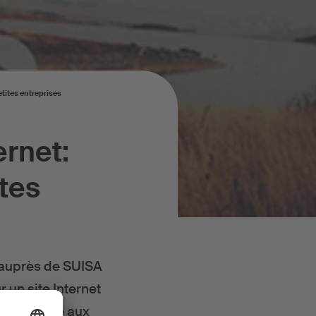
etites entreprises
ernet:
ites
r auprès de SUISA
 un site Internet
SA propose aux