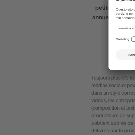
petites entrepr
annuelle forfait
Toujours plus d’entr
médias sociaux pour
dans un style corre
vidéos, les entrepri
(composition et text
producteurs de suppo
s’obtient auprès de
délivrée par le pro