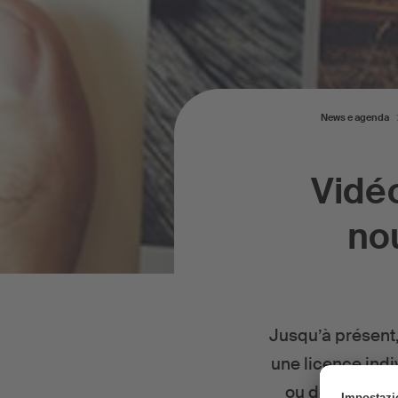
News e agenda
Vidéo
nou
Jusqu’à présent,
une licence indi
ou des platef