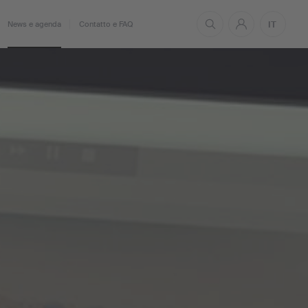
IT
News e agenda
Contatto e FAQ