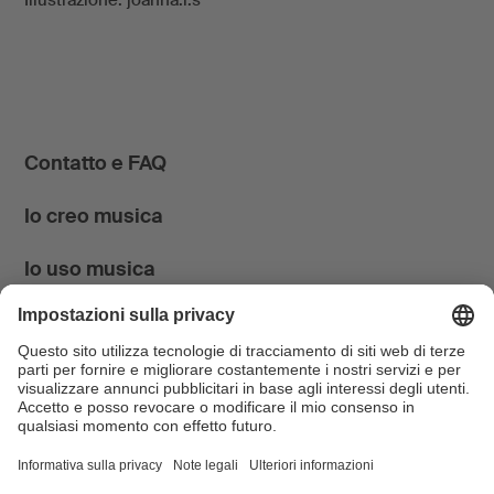
Illustrazione: joanna.r.s
Contatto e FAQ
Io creo musica
Io uso musica
News & Agenda
FONDATION SUISA ↗
Follow us