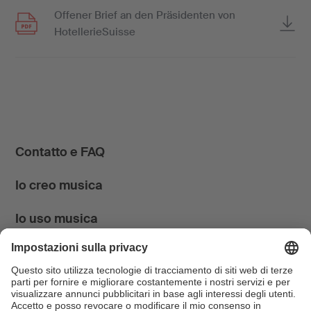
Offener Brief an den Präsidenten von
HotellerieSuisse
Contatto e FAQ
Io creo musica
Io uso musica
News & Agenda
FONDATION SUISA ↗