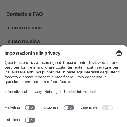
Contatto e FAQ
Io creo musica
Io uso musica
News & Agenda
FONDATION SUISA ↗
Follow us
Facebook
Instagram
YouTube
LinkedIn
Blog