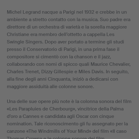
Michel Legrand nacque a Parigi nel 1932 e crebbe in un
ambiente a stretto contatto con la musica. Suo padre era
direttore di un orchestra di varietà e la sorella maggiore
Christiane era membro dell’ottetto a cappella Les
Swingle Singers. Dopo aver portato a termine gli studi
presso il Conservatorio di Parigi, in una prima fase il
compositore si cimentò con la chanson e il jazz,
collaborando con nomi di spicco quali Maurice Chevalier,
Charles Trenet, Dizzy Gillespie e Miles Davis. In seguito,
alla fine degli anni Cinquanta, iniziò a dedicarsi con
maggiore assiduità alle colonne sonore.
Una delle sue opere più note è la colonna sonora del film
«Les Parapluies de Cherbourg», vincitrice della Palma
d’oro a Cannes e candidata agli Oscar con cinque
nomination. Tale riconoscimento gli fu assegnato per la
canzone «The Windmills of Your Mind» del film «Il caso
Thomas Crown» e le colonne sonore dei film