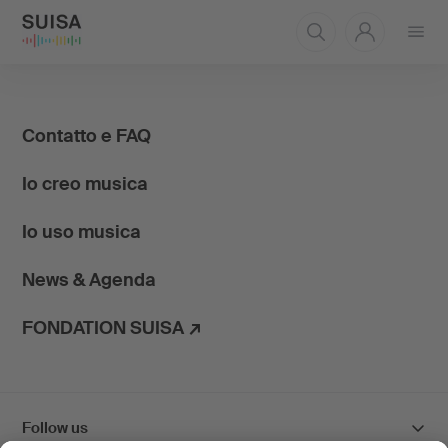
Aprire
il
menu
Contatto e FAQ
Io creo musica
Io uso musica
News & Agenda
FONDATION SUISA ↗
Follow us