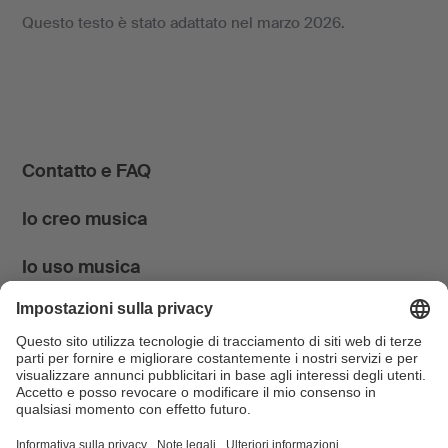
Questo testo è stato adattato nel marzo 2026.
Contatto e FAQ
Io creo musica
Io uso musica
News & Agenda
FONDATION SUISA ↗