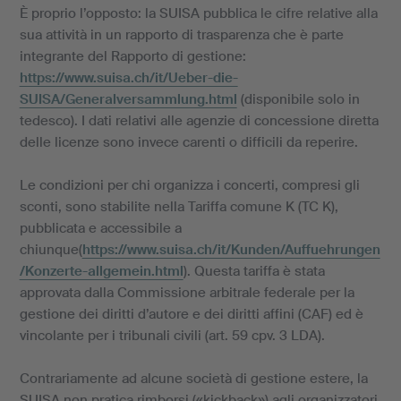
È proprio l’opposto: la SUISA pubblica le cifre relative alla
sua attività in un rapporto di trasparenza che è parte
integrante del Rapporto di gestione:
https://www.suisa.ch/it/Ueber-die-
SUISA/Generalversammlung.html
(disponibile solo in
tedesco). I dati relativi alle agenzie di concessione diretta
delle licenze sono invece carenti o difficili da reperire.
Le condizioni per chi organizza i concerti, compresi gli
sconti, sono stabilite nella Tariffa comune K (TC K),
pubblicata e accessibile a
chiunque(
https://www.suisa.ch/it/Kunden/Auffuehrungen
/Konzerte-allgemein.html
). Questa tariffa è stata
approvata dalla Commissione arbitrale federale per la
gestione dei diritti d’autore e dei diritti affini (CAF) ed è
vincolante per i tribunali civili (art. 59 cpv. 3 LDA).
Contrariamente ad alcune società di gestione estere, la
SUISA non pratica rimborsi («kickback») agli organizzatori.