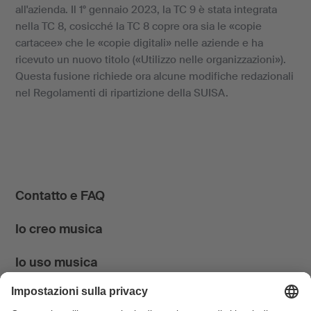
all'azienda. Il 1° gennaio 2023, la TC 9 è stata integrata
nella TC 8, cosicché la TC 8 copre ora sia le «copie
cartacee» che le «copie digitali» nelle aziende e ha
ricevuto un nuovo titolo («Utilizzo nelle organizzazioni»).
Questa fusione richiede ora alcune modifiche redazionali
nel Regolamenti di ripartizione della SUISA.
Contatto e FAQ
Io creo musica
Io uso musica
News & Agenda