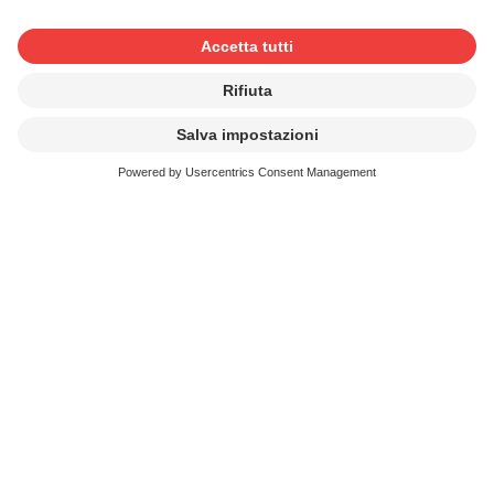
esecuzioni e sui fonogrammi (WPPT)
Trattato OMPI sul diritto d’autore (WCT)
Convenzione universale del diritto di
autore
Convenzione di Berna per la protezione
delle opere letterarie e artistiche
Convenzione (di Ginevra) per la protezione
dei produttori di fonogrammi