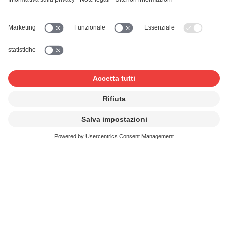
Musica nei video con o senza
pubblicità
Video per la diffusione online o per uso
interno all'azienda, ad es. film video
aziendali o di diploma e spot pubblicitari
Orchestra professionale
Le formazioni musicali per concerto che
organizzano regolarmente concerti con la
loro orchestra professionale
Comunità religiose
Servizi religiosi, proiezioni di film e